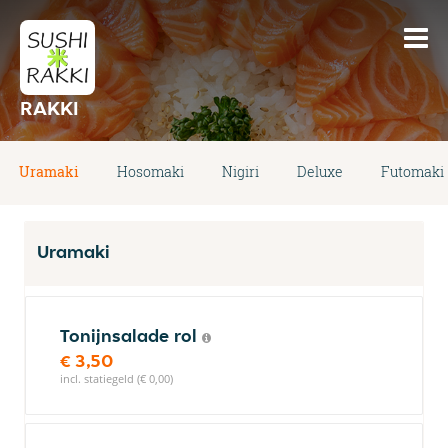
RAKKI
Uramaki
Hosomaki
Nigiri
Deluxe
Futomaki
Uramaki
Tonijnsalade rol
€ 3,50
incl. statiegeld (€ 0,00)