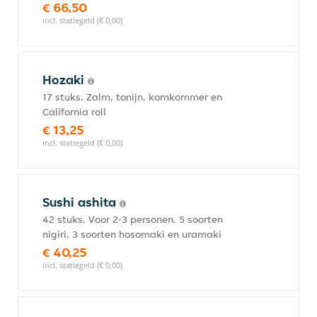
€ 66,50
incl. statiegeld (€ 0,00)
Hozaki
17 stuks. Zalm, tonijn, komkommer en
California roll
€ 13,25
incl. statiegeld (€ 0,00)
Sushi ashita
42 stuks. Voor 2-3 personen. 5 soorten
nigiri, 3 soorten hosomaki en uramaki
€ 40,25
incl. statiegeld (€ 0,00)