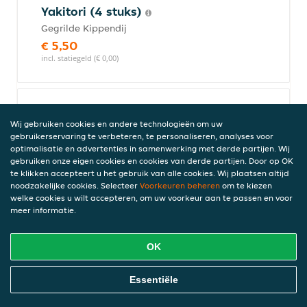
Yakitori (4 stuks)
Gegrilde Kippendij
€ 5,50
incl. statiegeld (€ 0,00)
Gyoza (5 stuks)
Wij gebruiken cookies en andere technologieën om uw
Japanse pasteitjes
gebruikerservaring te verbeteren, te personaliseren, analyses voor
€ 5,00
optimalisatie en advertenties in samenwerking met derde partijen. Wij
gebruiken onze eigen cookies en cookies van derde partijen. Door op OK
incl. statiegeld (€ 0,00)
te klikken accepteert u het gebruik van alle cookies. Wij plaatsen altijd
noodzakelijke cookies. Selecteer
Voorkeuren beheren
om te kiezen
welke cookies u wilt accepteren, om uw voorkeur aan te passen en voor
meer informatie.
Gebakken ha kau (4 stuks)
Garnalen gyoza
OK
€ 6,05
incl. statiegeld (€ 0,00)
Online Eten Bestellen
Essentiële