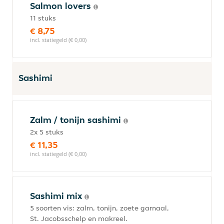
Salmon lovers
11 stuks
€ 8,75
incl. statiegeld (€ 0,00)
Sashimi
Zalm / tonijn sashimi
2x 5 stuks
€ 11,35
incl. statiegeld (€ 0,00)
Sashimi mix
5 soorten vis: zalm, tonijn, zoete garnaal,
St. Jacobsschelp en makreel.