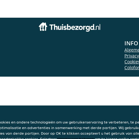
INFO
Algem
Privac
Cookie
Colofo
ookies en andere technologieën om uw gebruikerservaring te verbeteren, te pe
ptimalisatie en advertenties in samenwerking met derde partijen. Wij gebruik
ies van derde partijen. Door op OK te klikken accepteert u het gebruik van alle
 noodzakelijke cookies. Selecteer
Voorkeuren beheren
om te kiezen welke cooki