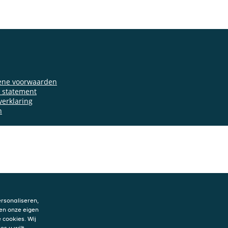
ene voorwaarden
y statement
verklaring
n
rsonaliseren,
en onze eigen
 cookies. Wij
es u wilt