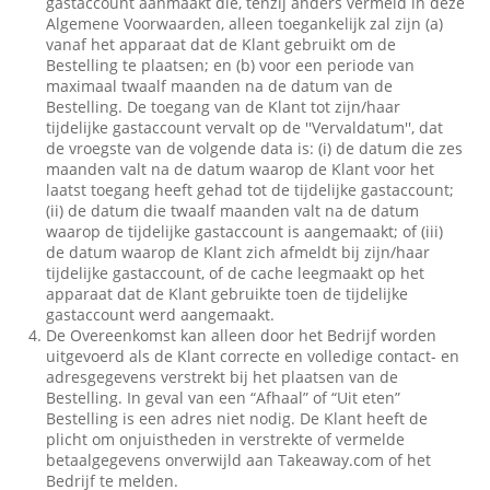
gastaccount aanmaakt die, tenzij anders vermeld in deze
Algemene Voorwaarden, alleen toegankelijk zal zijn (a)
vanaf het apparaat dat de Klant gebruikt om de
Bestelling te plaatsen; en (b) voor een periode van
maximaal twaalf maanden na de datum van de
Bestelling. De toegang van de Klant tot zijn/haar
tijdelijke gastaccount vervalt op de ''Vervaldatum'', dat
de vroegste van de volgende data is: (i) de datum die zes
maanden valt na de datum waarop de Klant voor het
laatst toegang heeft gehad tot de tijdelijke gastaccount;
(ii) de datum die twaalf maanden valt na de datum
waarop de tijdelijke gastaccount is aangemaakt; of (iii)
de datum waarop de Klant zich afmeldt bij zijn/haar
tijdelijke gastaccount, of de cache leegmaakt op het
apparaat dat de Klant gebruikte toen de tijdelijke
gastaccount werd aangemaakt.
De Overeenkomst kan alleen door het Bedrijf worden
uitgevoerd als de Klant correcte en volledige contact- en
adresgegevens verstrekt bij het plaatsen van de
Bestelling. In geval van een “Afhaal” of “Uit eten”
Bestelling is een adres niet nodig. De Klant heeft de
plicht om onjuistheden in verstrekte of vermelde
betaalgegevens onverwijld aan Takeaway.com of het
Bedrijf te melden.