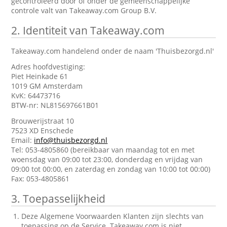
gecontroleerd door of onder de gemeenschappelijke
controle valt van Takeaway.com Group B.V.
2.
Identiteit van Takeaway.com
Takeaway.com handelend onder de naam 'Thuisbezorgd.nl'
Adres hoofdvestiging:
Piet Heinkade 61
1019 GM Amsterdam
KvK: 64473716
BTW-nr: NL815697661B01
Brouwerijstraat 10
7523 XD Enschede
Email:
info@thuisbezorgd.nl
Tel: 053-4805860 (bereikbaar van maandag tot en met
woensdag van 09:00 tot 23:00, donderdag en vrijdag van
09:00 tot 00:00, en zaterdag en zondag van 10:00 tot 00:00)
Fax: 053-4805861
3.
Toepasselijkheid
Deze Algemene Voorwaarden Klanten zijn slechts van
toepassing op de Service. Takeaway.com is niet